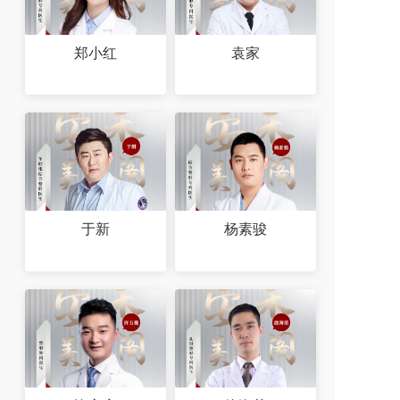
郑小红
袁家
于新
杨素骏