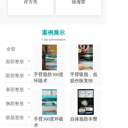
许方亮
徐海荣
案例展示
Case presentation
全部
面部整形
手臂脂肪360度
手臂吸脂，低
眼部整形
环吸术
损伤恢复快
鼻部整形
胸部整形
吸脂塑形
手臂360度环吸
自体脂肪丰臀
术