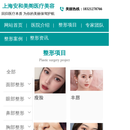
上海安和美阁医疗美容
美丽热线：
18321270766
回归医疗本质 为你的美丽保驾护航
整形项目
网站首页
医院介绍
专家团队
整形资讯
整形案例
整形项目
Plastic surgery project
全部
面部整形
瘦脸
丰唇
眼部整形
鼻部整形
胸部整形