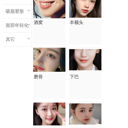
吸脂塑形
酒窝
丰额头
面部年轻化
其它
磨骨
下巴