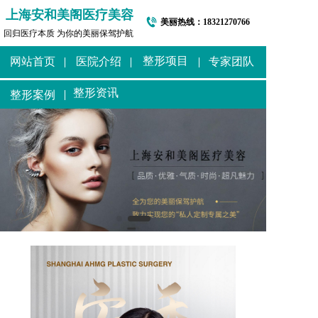
上海安和美阁医疗美容
美丽热线：
18321270766
回归医疗本质 为你的美丽保驾护航
整形项目
网站首页
医院介绍
专家团队
整形资讯
整形案例