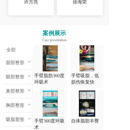
许方亮
徐海荣
案例展示
Case presentation
全部
面部整形
手臂脂肪360度
手臂吸脂，低
眼部整形
环吸术
损伤恢复快
鼻部整形
胸部整形
吸脂塑形
手臂360度环吸
自体脂肪丰臀
术