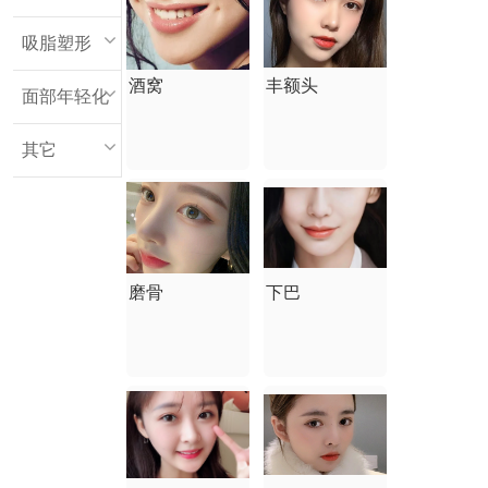
吸脂塑形
酒窝
丰额头
面部年轻化
其它
磨骨
下巴