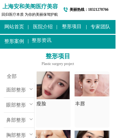
上海安和美阁医疗美容
美丽热线：
18321270766
回归医疗本质 为你的美丽保驾护航
整形项目
网站首页
医院介绍
专家团队
整形资讯
整形案例
整形项目
Plastic surgery project
全部
面部整形
瘦脸
丰唇
眼部整形
鼻部整形
胸部整形