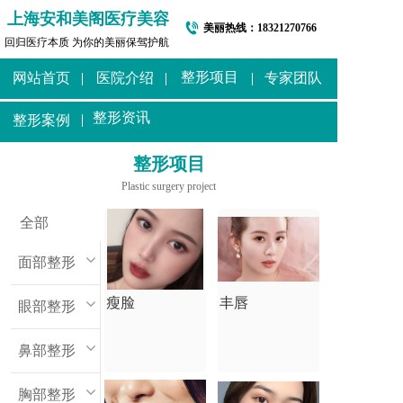
上海安和美阁医疗美容
美丽热线：
18321270766
回归医疗本质 为你的美丽保驾护航
整形项目
网站首页
医院介绍
专家团队
整形资讯
整形案例
整形项目
Plastic surgery project
全部
面部整形
瘦脸
丰唇
眼部整形
鼻部整形
胸部整形