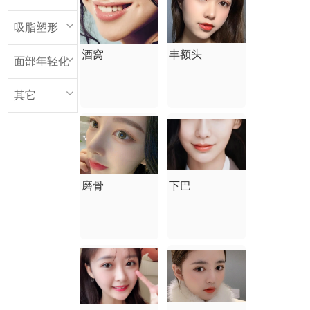
吸脂塑形
酒窝
丰额头
面部年轻化
其它
磨骨
下巴