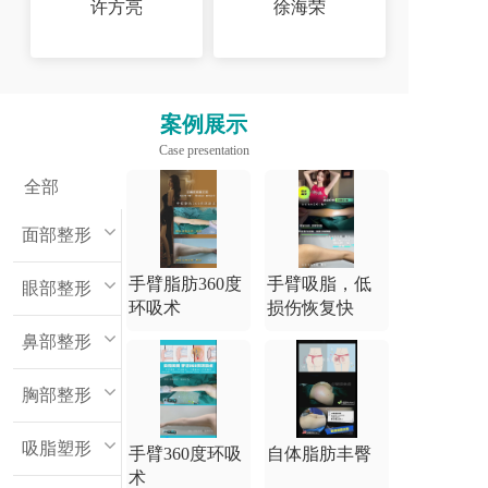
许方亮
徐海荣
案例展示
Case presentation
全部
面部整形
手臂脂肪360度
手臂吸脂，低
眼部整形
环吸术
损伤恢复快
鼻部整形
胸部整形
吸脂塑形
手臂360度环吸
自体脂肪丰臀
术