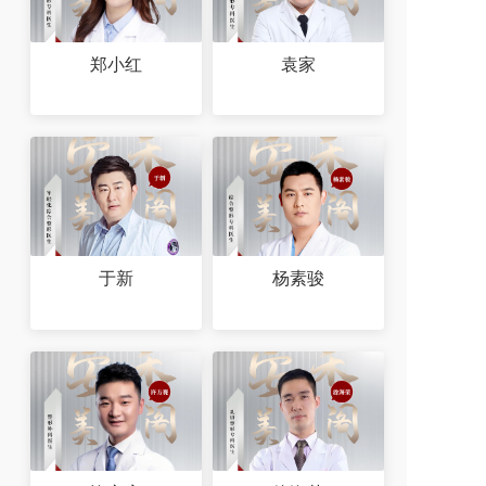
郑小红
袁家
于新
杨素骏